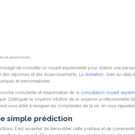
és et personnalisés
nvisagé de consulter un voyant expérimenté pour obtenir une perspec
her des réponses et des éclaircissements. La
divination
, bien au-delà 
uniques et personnalisées.
approche consciente et responsable de la
consultation voyant expér
hique. Distinguer la voyance intuitive de la voyance professionnelle b
peut vous aider à naviguer les complexités de la vie, en vous rappela
e simple prédiction
ions. Il est essentiel de démystifier cette pratique et de comprendr