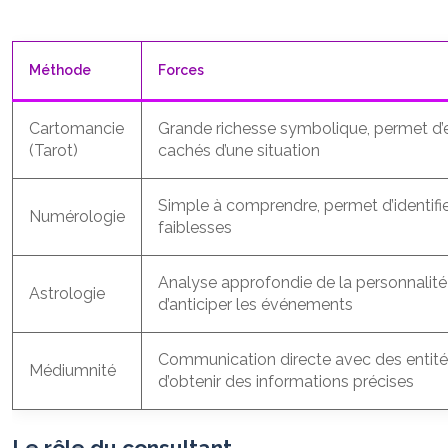
Méthode
Forces
Cartomancie
Grande richesse symbolique, permet d’e
(Tarot)
cachés d’une situation
Simple à comprendre, permet d’identifier
Numérologie
faiblesses
Analyse approfondie de la personnalité
Astrologie
d’anticiper les événements
Communication directe avec des entités
Médiumnité
d’obtenir des informations précises
Le rôle du consultant