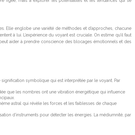
ière figée, mais à explorer les potentialités et les tendances qui se
tanes. Elle englobe une variété de méthodes et d’approches, chacune
ntent à lui. L’expérience du voyant est cruciale. On estime qu’il faut
ce peut aider à prendre conscience des blocages émotionnels et des
signification symbolique qui est interprétée par le voyant. Par
idée que les nombres ont une vibration énergétique qui influence
ncipaux.
hème astral qui révèle les forces et les faiblesses de chaque
isation d’instruments pour détecter les énergies. La médiumnité, par