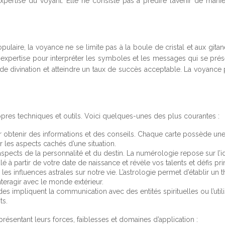
t l’expertise du voyant. Elle ne consiste pas à prédire l’avenir de man
opulaire, la voyance ne se limite pas à la boule de cristal et aux gi
n expertise pour interpréter les symboles et les messages qui se prése
e de divination et atteindre un taux de succès acceptable. La voyan
res techniques et outils. Voici quelques-unes des plus courantes :
ur obtenir des informations et des conseils. Chaque carte possède une 
r les aspects cachés d’une situation.
spects de la personnalité et du destin. La numérologie repose sur l’
 à partir de votre date de naissance et révèle vos talents et défis pri
 influences astrales sur notre vie. L’astrologie permet d’établir un t
nteragir avec le monde extérieur.
es impliquent la communication avec des entités spirituelles ou l’util
ts.
ésentant leurs forces, faiblesses et domaines d’application :