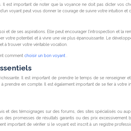
. Il est important de noter que la voyance ne doit pas dicter vos c
 d’un voyant peut vous donner le courage de suivre votre intuition et 
et de ses aspirations. Elle peut encourager l’introspection et la remise
pper votre potentiel et à vivre une vie plus épanouissante. Le dével
et à trouver votre véritable vocation.
nant comment
choisir un bon voyant
.
essentiels
ichissante. Il est important de prendre le temps de se renseigner et
s à prendre en compte. Il est également important de se fier à votre i
 avis et des témoignages sur des forums, des sites spécialisés ou a
-vous des promesses de résultats garantis ou des prix excessivement 
ent important de vérifier si le voyant est inscrit à un registre profess