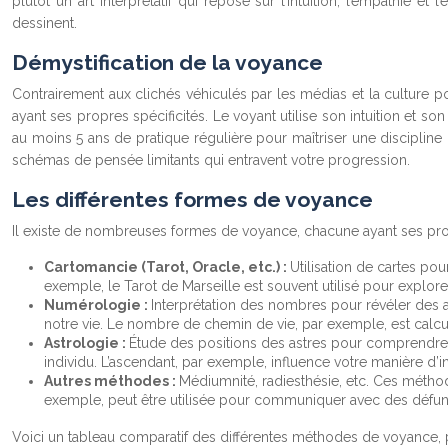
plutôt un art interprétatif qui repose sur l’intuition, l’empathie e
dessinent.
Démystification de la voyance
Contrairement aux clichés véhiculés par les médias et la culture p
ayant ses propres spécificités. Le voyant utilise son intuition et so
au moins 5 ans de pratique régulière pour maîtriser une disciplin
schémas de pensée limitants qui entravent votre progression.
Les différentes formes de voyance
Il existe de nombreuses formes de voyance, chacune ayant ses prop
Cartomancie (Tarot, Oracle, etc.) :
Utilisation de cartes po
exemple, le Tarot de Marseille est souvent utilisé pour explore
Numérologie :
Interprétation des nombres pour révéler des a
notre vie. Le nombre de chemin de vie, par exemple, est calculé
Astrologie :
Étude des positions des astres pour comprendre les
individu. L’ascendant, par exemple, influence votre manière d’i
Autres méthodes :
Médiumnité, radiesthésie, etc. Ces méthod
exemple, peut être utilisée pour communiquer avec des défun
Voici un tableau comparatif des différentes méthodes de voyance, pr