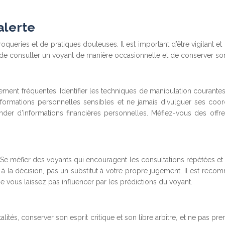
alerte
eries et de pratiques douteuses. Il est important d’être vigilant et
de consulter un voyant de manière occasionnelle et de conserver son 
nt fréquentes. Identifier les techniques de manipulation courantes, 
 informations personnelles sensibles et ne jamais divulguer ses co
er d’informations financières personnelles. Méfiez-vous des offre
Se méfier des voyants qui encouragent les consultations répétées et 
 la décision, pas un substitut à votre propre jugement. Il est reco
 vous laissez pas influencer par les prédictions du voyant.
tés, conserver son esprit critique et son libre arbitre, et ne pas p