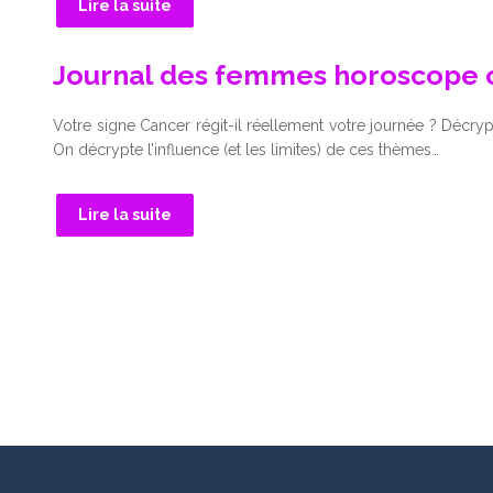
Lire la suite
Journal des femmes horoscope c
Votre signe Cancer régit-il réellement votre journée ? Décr
On décrypte l’influence (et les limites) de ces thèmes…
Lire la suite