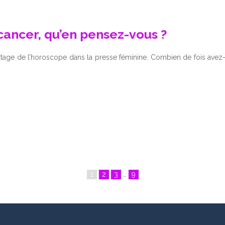
ancer, qu’en pensez-vous ?
yptage de l’horoscope dans la presse féminine. Combien de fois avez
1
2
3
…
9