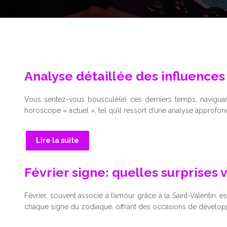
Analyse détaillée des influences
Vous sentez-vous bousculé(e) ces derniers temps, naviguant
horoscope « actuel », tel qu’il ressort d’une analyse approfon
Lire la suite
Février signe: quelles surprises
Février, souvent associé à l’amour grâce à la Saint-Valentin,
chaque signe du zodiaque, offrant des occasions de dévelo