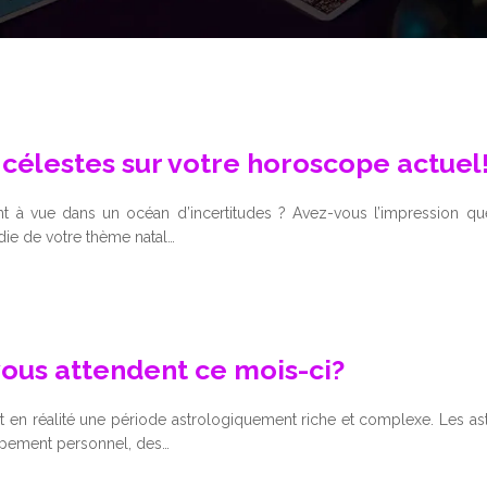
 célestes sur votre horoscope actuel
 à vue dans un océan d’incertitudes ? Avez-vous l’impression que d
die de votre thème natal…
 vous attendent ce mois-ci?
 est en réalité une période astrologiquement riche et complexe. Les 
ppement personnel, des…