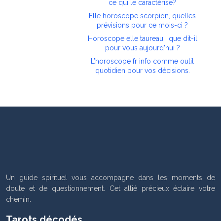
ce qui le caractérise?
Elle horoscope scorpion, quelles
prévisions pour ce mois-ci ?
Horoscope elle taureau : que dit-il
pour vous aujourd’hui ?
L’horoscope fr info comme outil
quotidien pour vos décisions.
Un guide spirituel vous accompagne dans les moments de
doute et de questionnement. Cet allié précieux éclaire votre
chemin.
Tarots décodés