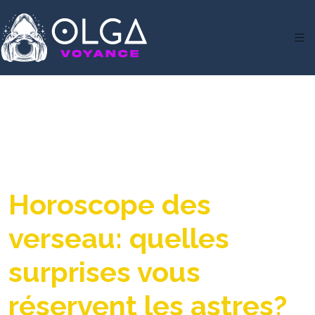
Horoscope des
verseau: quelles
surprises vous
réservent les astres?