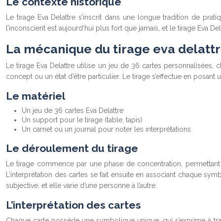
Le contexte historique
Le tirage Eva Delattre s’inscrit dans une longue tradition de pratiqu
l’inconscient est aujourd’hui plus fort que jamais, et le tirage Eva
La mécanique du tirage eva delatt
Le tirage Eva Delattre utilise un jeu de 36 cartes personnalisées
concept ou un état d’être particulier. Le tirage s’effectue en posant
Le matériel
Un jeu de 36 cartes Eva Delattre
Un support pour le tirage (table, tapis)
Un carnet ou un journal pour noter les interprétations
Le déroulement du tirage
Le tirage commence par une phase de concentration, permettant de
L’interprétation des cartes se fait ensuite en associant chaque symbo
subjective, et elle varie d’une personne à l’autre.
L’interprétation des cartes
Chaque carte possède une symbolique unique, qui s’exprime à trav