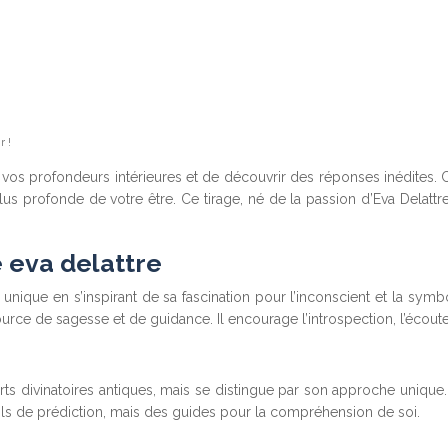
r !
os profondeurs intérieures et de découvrir des réponses inédites. C
s profonde de votre être. Ce tirage, né de la passion d’Eva Delattre
e eva delattre
ge unique en s’inspirant de sa fascination pour l’inconscient et la sy
urce de sagesse et de guidance. Il encourage l’introspection, l’écoute 
arts divinatoires antiques, mais se distingue par son approche unique. 
tils de prédiction, mais des guides pour la compréhension de soi.