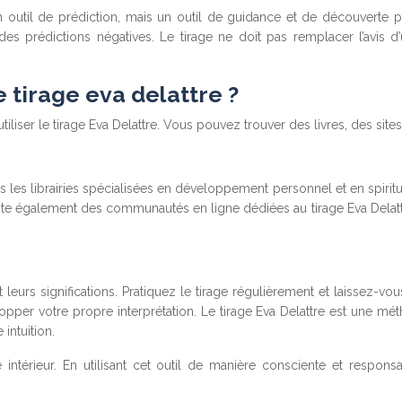
 un outil de prédiction, mais un outil de guidance et de découverte 
des prédictions négatives. Le tirage ne doit pas remplacer l’avis d’u
tirage eva delattre ?
liser le tirage Eva Delattre. Vous pouvez trouver des livres, des sit
 les librairies spécialisées en développement personnel et en spiritual
existe également des communautés en ligne dédiées au tirage Eva Del
urs significations. Pratiquez le tirage régulièrement et laissez-vous
er votre propre interprétation. Le tirage Eva Delattre est une méth
 intuition.
 intérieur. En utilisant cet outil de manière consciente et respo