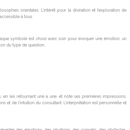
losophies orientales. L’intérêt pour la divination et l’exploration de
accessible à tous.
. Chaque symbole est choisi avec soin pour évoquer une émotion, un
tion du type de question.
, en les retournant une à une, et note ses premières impressions.
s et de l’intuition du consultant. L’interprétation est personnelle et
senter des émotions, des situations, des conseils, des obstacles,