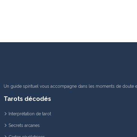
Un guide spirituel vous accompagne dans les moments de doute et 
Tarots décodés
Interprétation de tarot
Secrets arcanes
Cartes révélatrices