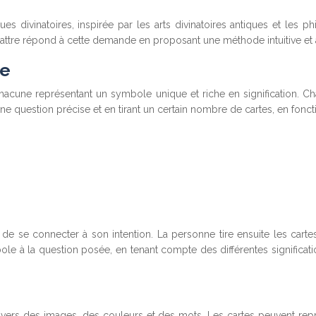
es divinatoires, inspirée par les arts divinatoires antiques et les phi
 Delattre répond à cette demande en proposant une méthode intuitive et 
re
, chacune représentant un symbole unique et riche en signification
 une question précise et en tirant un certain nombre de cartes, en fonc
 se connecter à son intention. La personne tire ensuite les cartes
le à la question posée, en tenant compte des différentes signification
ers des images, des couleurs et des mots. Les cartes peuvent repré