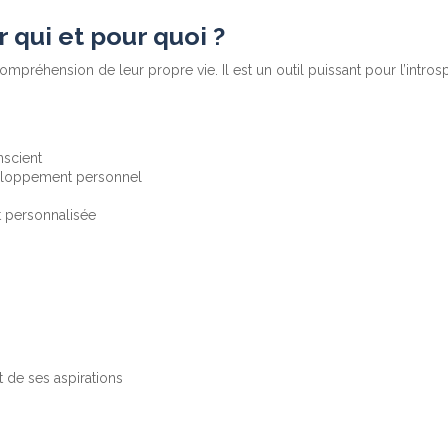
r qui et pour quoi ?
ompréhension de leur propre vie. Il est un outil puissant pour l’intr
nscient
éveloppement personnel
t personnalisée
 de ses aspirations