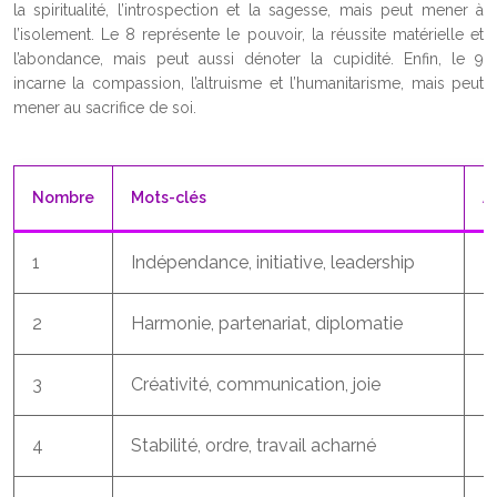
la spiritualité, l’introspection et la sagesse, mais peut mener à
l’isolement. Le 8 représente le pouvoir, la réussite matérielle et
l’abondance, mais peut aussi dénoter la cupidité. Enfin, le 9
incarne la compassion, l’altruisme et l’humanitarisme, mais peut
mener au sacrifice de soi.
Nombre
Mots-clés
A
1
Indépendance, initiative, leadership
Le
2
Harmonie, partenariat, diplomatie
L
3
Créativité, communication, joie
L
4
Stabilité, ordre, travail acharné
L