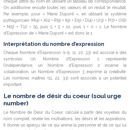
chaque lettre du nom en utilisant un tableau de correspondance.
On additionne ensuite toutes les valeurs et on réduit le résultat.
Par exemple, pour « Marie Dupont », en utilisant le système
pythagoricien: M(4) + A(1) + R(9) + I(9) + E(5) + D(4) + U(3) + P(7) + O(6)
+ N(5) + T(2) = 55, puis 5 + 5 = 10, puis 1 + 0 = 1. Le Nombre
d’Expression de « Marie Dupont » est donc le 1.
Interprétation du nombre d’expression
Chaque Nombre d’Expression (1-9, 11, 22, 33) est associé à des
symboles. Un Nombre d’Expression 1 représente
l’indépendance, un Nombre d’Expression 2 incarne la
collaboration, un Nombre d’Expression 3 exprime la créativité.
Les nombres maîtres (11, 22, 33) sont associés à un potentiel
important.
Le nombre de désir du coeur (soul urge
number)
Le Nombre de Désir du Coeur, calculé à partir des voyelles du
nom complet, révèle les motivations, les désirs et les aspirations.
Il donne un aperçu de ce qui anime la personne et de ce qui lui