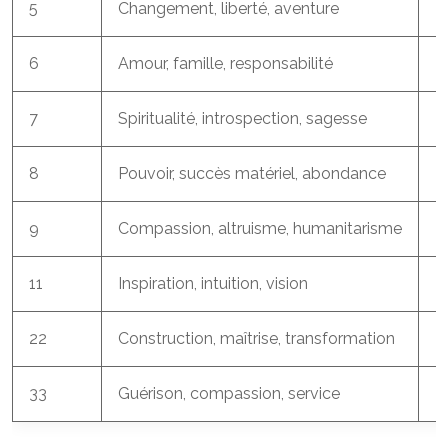
5
Changement, liberté, aventure
L
6
Amour, famille, responsabilité
L
7
Spiritualité, introspection, sagesse
L
8
Pouvoir, succès matériel, abondance
L
9
Compassion, altruisme, humanitarisme
L
11
Inspiration, intuition, vision
Le
22
Construction, maîtrise, transformation
L
33
Guérison, compassion, service
L