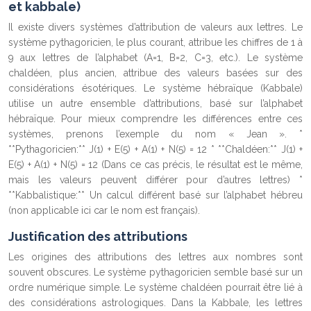
et kabbale)
Il existe divers systèmes d’attribution de valeurs aux lettres. Le
système pythagoricien, le plus courant, attribue les chiffres de 1 à
9 aux lettres de l’alphabet (A=1, B=2, C=3, etc.). Le système
chaldéen, plus ancien, attribue des valeurs basées sur des
considérations ésotériques. Le système hébraïque (Kabbale)
utilise un autre ensemble d’attributions, basé sur l’alphabet
hébraïque. Pour mieux comprendre les différences entre ces
systèmes, prenons l’exemple du nom « Jean ». *
**Pythagoricien:** J(1) + E(5) + A(1) + N(5) = 12 * **Chaldéen:** J(1) +
E(5) + A(1) + N(5) = 12 (Dans ce cas précis, le résultat est le même,
mais les valeurs peuvent différer pour d’autres lettres) *
**Kabbalistique:** Un calcul différent basé sur l’alphabet hébreu
(non applicable ici car le nom est français).
Justification des attributions
Les origines des attributions des lettres aux nombres sont
souvent obscures. Le système pythagoricien semble basé sur un
ordre numérique simple. Le système chaldéen pourrait être lié à
des considérations astrologiques. Dans la Kabbale, les lettres